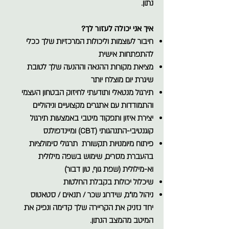
נתון.
איך אני יכולה לעזור לך?
חיבור לעוצמות וליכולות המרכזיות שלך ככלי
להתפתחות אישית
מציאת מקורות ההנאה וההנעה שלך לטובת
שיגרת יום מוצלח יותר
תירגול מנטאלי ותודעתי לחיזוק הבטחון העצמי
והתמודדות עם אתגרים מקצועיים וניהוליים
יצירת איזון ותפקוד מיטבי באמצעות תירגול
קוגנטיבי-התנהגותי (CBT) ומיינדפולנס
פיתוח מיומנויות תקשורת תרגולי סימולציות
בהעברת מסרים, שימוש בשפה מילולית
וא-מילולית (שפת גוף, טון דבור)
שיכלול יכולות בקבלת החלטות
ניהול מו"מ, שידרוג שכר / תנאים / סטאטוס
יחד נזניק את הקריירה שלך קדימה ונפיק את
המיטב מהמצב הנתון.