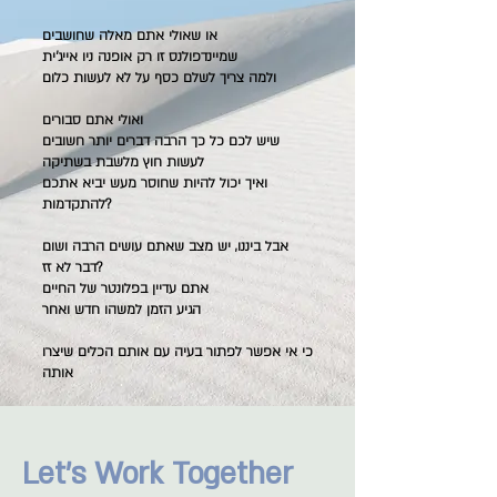
או שאולי אתם מאלה שחושבים
שמיינדפולנס זו רק אופנה ניו אייג'ית
ולמה צריך לשלם כסף על לא לעשות כלום
ואולי אתם סבורים
שיש לכם כל כך הרבה דברים יותר חשובים
לעשות חוץ מלשבת בשתיקה
ואיך יכול להיות שחוסר מעש יביא אתכם
להתקדמות?
אבל ביננו, יש מצב שאתם עושים הרבה ושום
דבר לא זז?
אתם עדיין בפלונטר של החיים
הגיע הזמן למשהו חדש ואחר
כי אי אפשר לפתור בעיה עם אותם הכלים שיצרו
אותה
Let’s Work Together